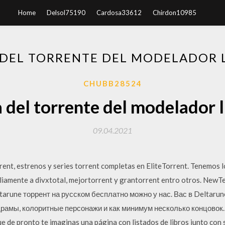
Home
Delsol75190
Cardosa33612
Chirdon10985
 DEL TORRENTE DEL MODELADOR 
CHUBB28524
 del torrente del modelador 
09.04.2021
rrent, estrenos y series torrent completas en EliteTorrent. Tenemos
liamente a divxtotal, mejortorrent y grantorrent entro otros. NewT
ltarune торрент на русском бесплатно можно у нас. Вас в Deltaru
рамы, колоритные персонажи и как минимум несколько концовок… 
que de pronto te imaginas una página con listados de libros junto con