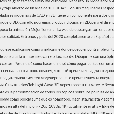
rchivos de gran tamaño a máxima velocidad. Necesito un Modelador 
 y tajo abierto de un área de 10,000 m2. Con sus maquinarias respect
adores modernos de CAD en 3D, tiene un componente para dos dime
 modelo 3D. Con ello podremos producir dibujos en 2D, pero el diseñ
poco la animación MejorTorrent - La web de descargas torrent por e
mejor calidad. Estrenos y pelis del 2020 completamente en Español pa
 pudiese explicarme como o indicarme donde puedo encontrar algún tu
 de construirla a mí se me ocurre la técnica de. Dibujarme con una Spl
o cortes. Pero no sé cómo hacerlo, no sé cómo pegar cortes con un 
ессионального использования, который применяется для создани
изводительная система моделирования с применением многоугол
. Скачать NewTek LightWave 3D через торрент вы можете беспл
te es la personificación de todos los tópicos sobre los policías de 
tilidad como policía suma que es homófobo, machista, racista y ademá
nos en alta definición (720p, 1080p, 4K) totalmente gratis y libre d
itas desde DonTorrent. Todos los Estrenos en calidad HD y 4K en sól