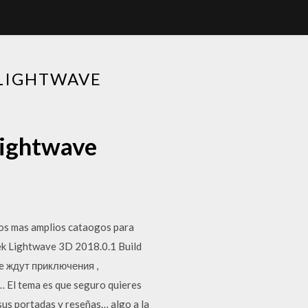
LIGHTWAVE
lightwave
 los mas amplios cataogos para
ek Lightwave 3D 2018.0.1 Build
ne ждут приключения ,
El tema es que seguro quieres
 sus portadas y reseñas… algo a la