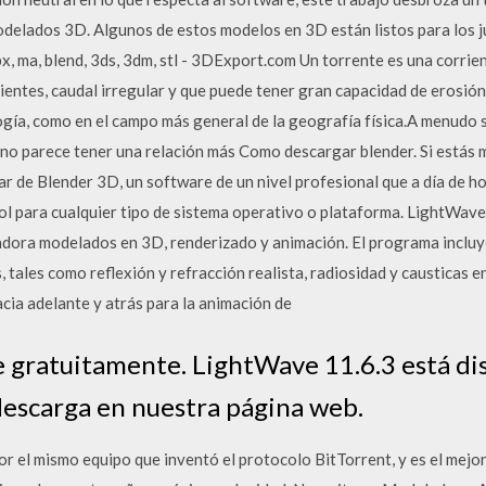
delados 3D. Algunos de estos modelos en 3D están listos para los j
fbx, ma, blend, 3ds, 3dm, stl - 3DExport.com Un torrente es una corrie
entes, caudal irregular y que puede tener gran capacidad de erosió
gía, como en el campo más general de la geografía física.A menudo
no parece tener una relación más Como descargar blender. Si estás 
r de Blender 3D, un software de un nivel profesional que a día de h
ol para cualquier tipo de sistema operativo o plataforma. LightWav
adora modelados en 3D, renderizado y animación. El programa inclu
 tales como reflexión y refracción realista, radiosidad y causticas 
cia adelante y atrás para la animación de
 gratuitamente. LightWave 11.6.3 está di
escarga en nuestra página web.
 el mismo equipo que inventó el protocolo BitTorrent, y es el mejor