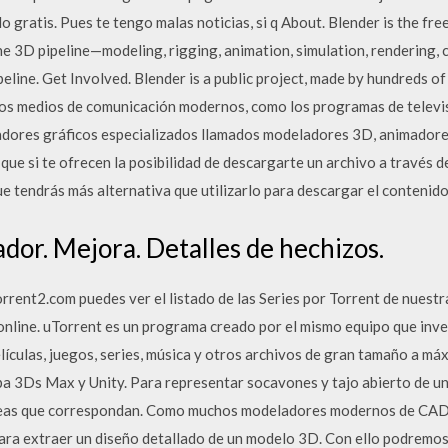
o gratis. Pues te tengo malas noticias, si q About. Blender is the fr
 the 3D pipeline—modeling, rigging, animation, simulation, rendering,
eline. Get Involved. Blender is a public project, made by hundreds o
os medios de comunicación modernos, como los programas de televisi
adores gráficos especializados llamados modeladores 3D, animadores 
que si te ofrecen la posibilidad de descargarte un archivo a través d
ue tendrás más alternativa que utilizarlo para descargar el contenido
dor. Mejora. Detalles de hechizos.
rent2.com puedes ver el listado de las Series por Torrent de nuestr
online. uTorrent es un programa creado por el mismo equipo que inve
lículas, juegos, series, música y otros archivos de gran tamaño a má
 3Ds Max y Unity. Para representar socavones y tajo abierto de un
áreas que correspondan. Como muchos modeladores modernos de CAD
ara extraer un diseño detallado de un modelo 3D. Con ello podremos 