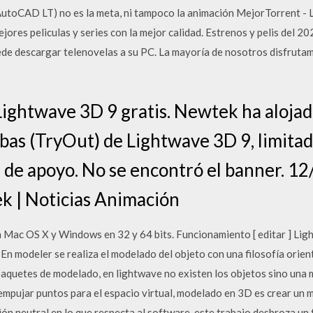
AutoCAD LT) no es la meta, ni tampoco la animación MejorTorrent - 
ejores peliculas y series con la mejor calidad. Estrenos y pelis del
ede descargar telenovelas a su PC. La mayoría de nosotros disfrutam
ightwave 3D 9 gratis. Newtek ha alojad
bas (TryOut) de Lightwave 3D 9, limitada
 de apoyo. No se encontró el banner. 1
k | Noticias Animación
Mac OS X y Windows en 32 y 64 bits. Funcionamiento [ editar ] Ligh
n modeler se realiza el modelado del objeto con una filosofía orien
 paquetes de modelado, en lightwave no existen los objetos sino una 
pujar puntos para el espacio virtual, modelado en 3D es crear un 
 neutral en lo que respecta al software, este trabajo desbroza un t