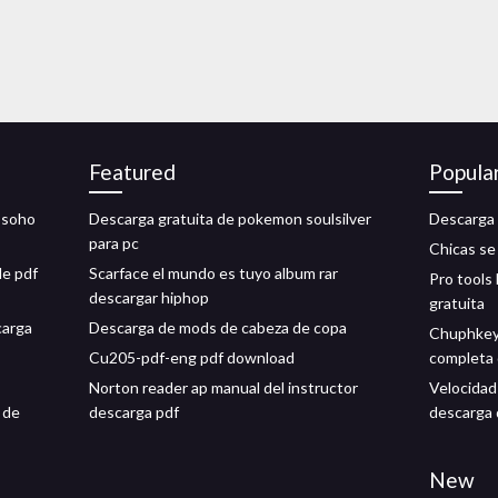
Featured
Popula
e soho
Descarga gratuita de pokemon soulsilver
Descarga 
para pc
Chicas se
de pdf
Scarface el mundo es tuyo album rar
Pro tools
descargar hiphop
gratuita
carga
Descarga de mods de cabeza de copa
Chuphkey 
Cu205-pdf-eng pdf download
completa 
Norton reader ap manual del instructor
Velocidad
 de
descarga pdf
descarga 
New