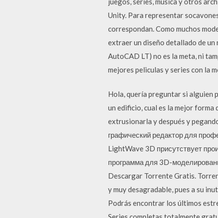
juegos, series, música y otros a
Unity. Para representar socavones
correspondan. Como muchos model
extraer un diseño detallado de un
AutoCAD LT) no es la meta, ni tam
mejores peliculas y series con la 
Hola, quería preguntar si alguien
un edificio, cual es la mejor forma
extrusionarla y después y pegand
графический редактор для проф
LightWave 3D присутствует про
программа для 3D-моделирования
Descargar Torrente Gratis. Torren
y muy desagradable, pues a su inu
Podrás encontrar los últimos estre
Series completas totalmente gratu