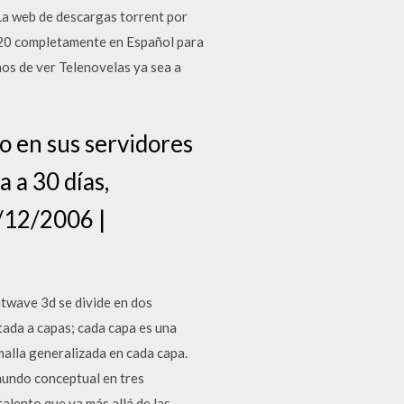
La web de descargas torrent por
 2020 completamente en Español para
os de ver Telenovelas ya sea a
o en sus servidores
 a 30 días,
2/12/2006 |
twave 3d se divide en dos
tada a capas; cada capa es una
malla generalizada en cada capa.
mundo conceptual en tres
alento que va más allá de las