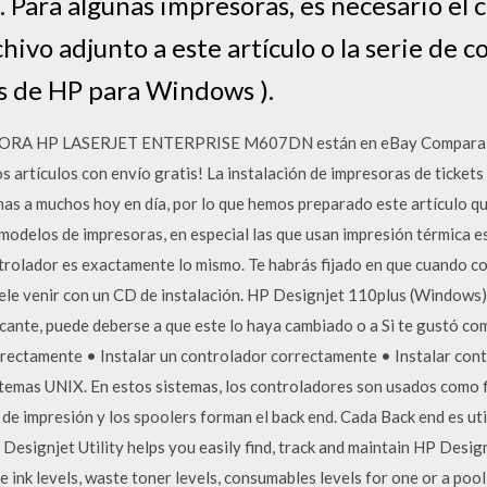
 Para algunas impresoras, es necesario el 
chivo adjunto a este artículo o la serie de 
s de HP para Windows ).
SORA HP LASERJET ENTERPRISE M607DN están en eBay Compara pre
artículos con envío gratis! La instalación de impresoras de ticket
s a muchos hoy en día, por lo que hemos preparado este artículo que
modelos de impresoras, en especial las que usan impresión térmica 
ntrolador es exactamente lo mismo. Te habrás fijado en que cuando c
suele venir con un CD de instalación. HP Designjet 110plus (Windows
icante, puede deberse a que este lo haya cambiado o a Si te gustó co
rectamente • Instalar un controlador correctamente • Instalar cont
temas UNIX. En estos sistemas, los controladores son usados como fi
de impresión y los spoolers forman el back end. Cada Back end es ut
 Designjet Utility helps you easily find, track and maintain HP Design
ke ink levels, waste toner levels, consumables levels for one or a pool