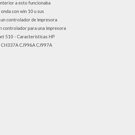
anterior a esto funcionaba
e onda con win 10 u sus
 un controlador de impresora
un controlador para una impresora
et 510 - Características HP
36A CH337A CJ996A CJ997A