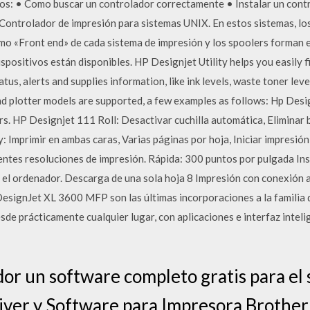
os: • Como buscar un controlador correctamente • Instalar un cont
 Controlador de impresión para sistemas UNIX. En estos sistemas, l
omo «Front end» de cada sistema de impresión y los spoolers forman 
ispositivos están disponibles. HP Designjet Utility helps you easily f
tus, alerts and supplies information, like ink levels, waste toner lev
 and plotter models are supported, a few examples as follows: Hp De
. HP Designjet 111 Roll: Desactivar cuchilla automática, Eliminar b
Imprimir en ambas caras, Varias páginas por hoja, Iniciar impresión 
entes resoluciones de impresión. Rápida: 300 puntos por pulgada Ins
n el ordenador. Descarga de una sola hoja 8 Impresión con conexión 
signJet XL 3600 MFP son las últimas incorporaciones a la familia 
esde prácticamente cualquier lugar, con aplicaciones e interfaz intel
ador un software completo gratis para el
river y Software para Impresora Broth