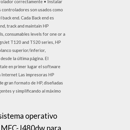
rolador correctamente • Instalar
os controladores son usados como
el back end. Cada Back end es
ind, track and maintain HP
els, consumables levels for one or a
signJet T120 and T520 series, HP
lanco superior/inferior,
desde la última página. El
tale en primer lugar el software
a Internet Las impresoras HP
de gran formato de HP, diseñadas
igentes y simplificando al máximo
 sistema operativo
er MFC-J480dw para