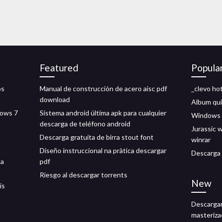
Featured
Popula
os
Manual de construcción de acero aisc pdf
_clevo ho
download
Album qui
dows 7
Sistema android última apk para cualquier
Windows 1
descarga de teléfono android
Jurassic 
Descarga gratuita de birra stout font
winrar
Diseño instruccional na pràtica descargar
Descarga 
ca
pdf
Riesgo al descargar torrents
New
is
Descargar
masteriza