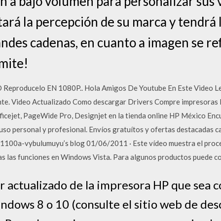
n a bajo volumen para personalizar sus v
ará la percepción de su marca y tendrá 
andes cadenas, en cuanto a imagen se ref
ímite!
 Reproducelo EN 1080P.. Hola Amigos De Youtube En Este Video L
te. Video Actualizado Como descargar Drivers Compre impresoras H
fficejet, PageWide Pro, Designjet en la tienda online HP México Enc
 uso personal y profesional. Envíos gratuítos y ofertas destacadas 
 1100a-vybulumuyu’s blog 01/06/2011 · Este vídeo muestra el proce
as las funciones en Windows Vista. Para algunos productos puede c
r actualizado de la impresora HP que sea c
ndows 8 o 10 (consulte el sitio web de des