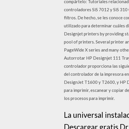
compártelo: Tutoriales relacionad
controladores SiS 7012 y SiS 310
filtros. De hecho, se les conoce c
utilizado para determinar cuáles d
Designjet printers by providing sta
pool of printers. Several printer
PageWide X series and many others
Autorrotar HP Designjet 111 Tray: 
controlador proporciona las sigui
del controlador de la impresora e
DesignJet T1600 y T2600, y HP De
para imprimir, escanear y copiar d
los procesos para imprimir.
La universal instal
Descargar gratis D