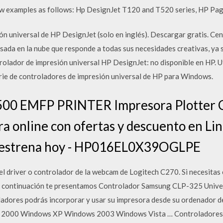
few examples as follows: Hp DesignJet T120 and T520 series, HP Pa
ón universal de HP DesignJet (solo en inglés). Descargar gratis. Ce
sada en la nube que responde a todas sus necesidades creativas, ya 
rolador de impresión universal HP DesignJet: no disponible en HP. Uti
Serie de controladores de impresión universal de HP para Windows.
0 EMFP PRINTER Impresora Plotter C
online con ofertas y descuento en Lin
 y estrena hoy - HP016EL0X39OGLPE
 driver o controlador de la webcam de Logitech C270. Si necesitas 
. A continuación te presentamos Controlador Samsung CLP-325 Univer
ladores podrás incorporar y usar su impresora desde su ordenador de
s 2000 Windows XP Windows 2003 Windows Vista … Controladores 