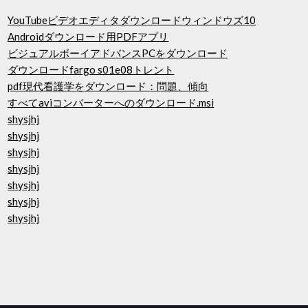
YouTubeビデオエディタダウンロードウィンドウズ10
Androidダウンロード用PDFアプリ
ビジュアルボーイアドバンスPCをダウンロード
ダウンロードfargo s01e08トレント
pdf現代看護学をダウンロード：問題、傾向
すべてaviコンバーターへのダウンロード.msi
shysjhj
shysjhj
shysjhj
shysjhj
shysjhj
shysjhj
shysjhj