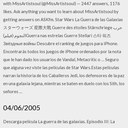
with MissArtistsoul (@MissArtistsoul) — 2447 answers, 1176
likes. Ask anything you want to learn about MissArtistsoul by
getting answers on ASKfm. Star Wars La Guerra de las Galaxias
スターウォーズ 星際大戰 Guerre des étoiles Stärnchriege حرب
النجوم (فيلم)Guerra nas estrelas Guerre Stellari 스타 워즈
Звёздные войны Descubre el ranking de juegos para iPhone.
Encontrarás todos los juegos de iPhone ordenados por la nota
que le han dado los usuarios de Vandal, Metacritic o … Seguro
que alguna vez viste las películas de Star Wars.Estas películas
narran la historia de los Caballeros Jedi, los defensores de la paz
en una galaxia lejana, mientras se baten en duelo con los Sith, los
señores …
04/06/2005
Descarga película La guerra de las galaxias. Episodio III: La