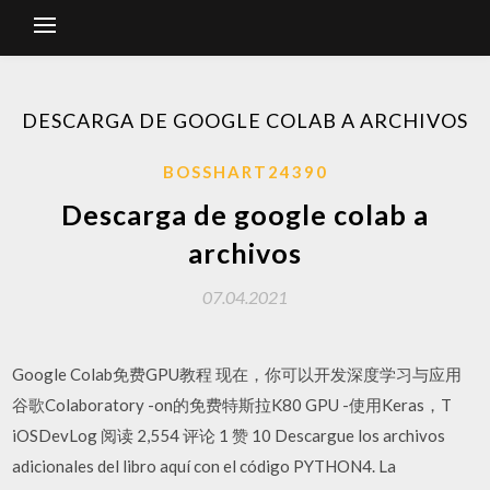
DESCARGA DE GOOGLE COLAB A ARCHIVOS
BOSSHART24390
Descarga de google colab a
archivos
07.04.2021
Google Colab免费GPU教程 现在，你可以开发深度学习与应用
谷歌Colaboratory -on的免费特斯拉K80 GPU -使用Keras，T
iOSDevLog 阅读 2,554 评论 1 赞 10 Descargue los archivos
adicionales del libro aquí con el código PYTHON4. La