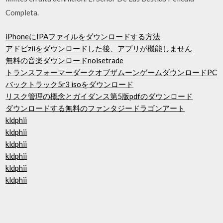
Completa.
iPhoneにIPAファイルをダウンロードする方法
アドビziiをダウンロードした後、アプリが機能しません
無料の音楽ダウンロードnoisetrade
トランスフォーマーダークオブザムーンゲームダウンロードPC
バックトラック5r3 isoをダウンロード
リスク管理の概念とガイダンス第5版pdfのダウンロード
ダウンロードする無料のファンタジードラゴンアート
kldphii
kldphii
kldphii
kldphii
kldphii
kldphii